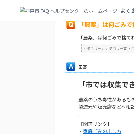
カテゴリ一覧
>
ごみ・リサイクル・環境
>
よく
戻る
「農薬」は何ごみで
「農薬」は何ごみで捨て
カテゴリー :
カテゴリ一覧
>
回答
「市では収集で
農薬のうち毒性があるも
製造元や販売店などへ相
【関連リンク】
・
家庭ごみの出し方