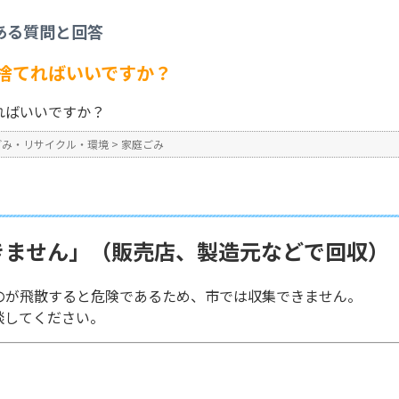
家庭ごみ
>
「農薬」は何ごみで捨てればいいですか？
ある質問と回答
No : 246
捨てればいいですか？
ればいいですか？
ごみ・リサイクル・環境
>
家庭ごみ
きません」（販売店、製造元などで回収）
のが飛散すると危険であるため、市では収集できません。
談してください。