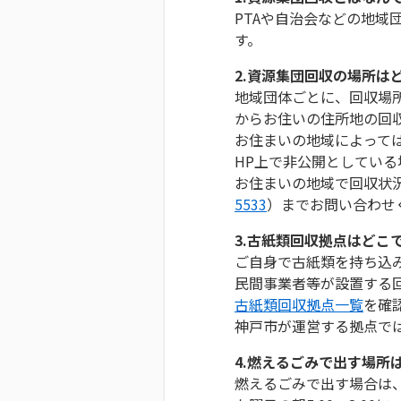
PTAや自治会などの地
す。
2.資源集団回収の場所は
地域団体ごとに、回収場
からお住いの住所地の回
お住まいの地域によって
HP上で非公開としている
お住まいの地域で回収状
5533
）までお問い合わせ
3.古紙類回収拠点はどこ
ご自身で古紙類を持ち込
民間事業者等が設置する
古紙類回収拠点一覧
を確
神戸市が運営する拠点で
4.燃えるごみで出す場所
燃えるごみで出す場合は