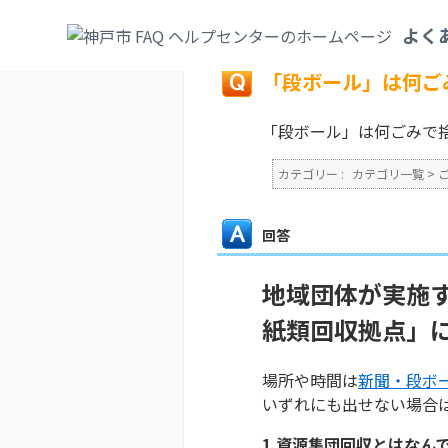
カテゴリ一覧
>
ごみ・リサイクル・環境
>
よく
戻る
「段ボール」は何ご
「段ボール」は何ごみで
カテゴリー :
カテゴリ一覧
>
回答
地域団体が実施
紙類回収拠点」
場所や時間は
新聞・段ボ
いずれにも出せない場合
1.資源集団回収とはなん