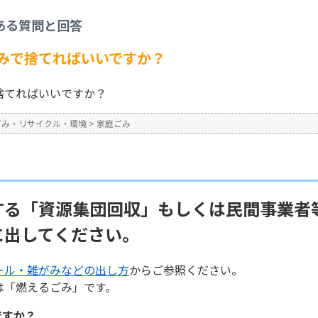
家庭ごみ
>
「段ボール」は何ごみで捨てればいいですか？
ある質問と回答
No : 2497
公開日時 : 2025/02/14 09:3
みで捨てればいいですか？
捨てればいいですか？
ごみ・リサイクル・環境
>
家庭ごみ
する「資源集団回収」もしくは民間事業者
に出してください。
ール・雑がみなどの出し方
からご参照ください。
は「燃えるごみ」です。
ですか？