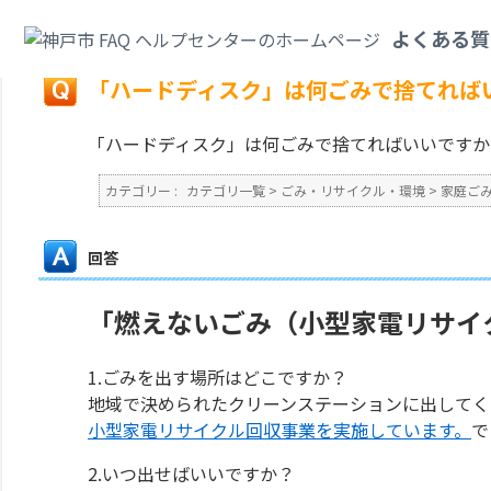
カテゴリ一覧
>
ごみ・リサイクル・環境
>
家庭ごみ
>
「ハードディスク」は
よくある質
戻る
「ハードディスク」は何ごみで捨てれば
「ハードディスク」は何ごみで捨てればいいですか
カテゴリー :
カテゴリ一覧
>
ごみ・リサイクル・環境
>
家庭ご
回答
「燃えないごみ（小型家電リサイ
1.ごみを出す場所はどこですか？
地域で決められたクリーンステーションに出してく
小型家電リサイクル回収事業を実施しています。
で
2.いつ出せばいいですか？