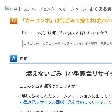
カテゴリ一覧
>
ごみ・リサイクル・環境
>
家庭ごみ
>
「カーコンポ」は何ご
よくある質
戻る
「カーコンポ」は何ごみで捨てればいい
「カーコンポ」は何ごみで捨てればいいですか？
カテゴリー :
カテゴリ一覧
>
ごみ・リサイクル・環境
>
家庭ご
回答
「燃えないごみ（小型家電リサイク
1.ごみを出す場所はどこですか？
地域で決められたクリーンステーションに出してく
小型家電リサイクル回収事業を実施しています。
で
2.いつ出せばいいですか？