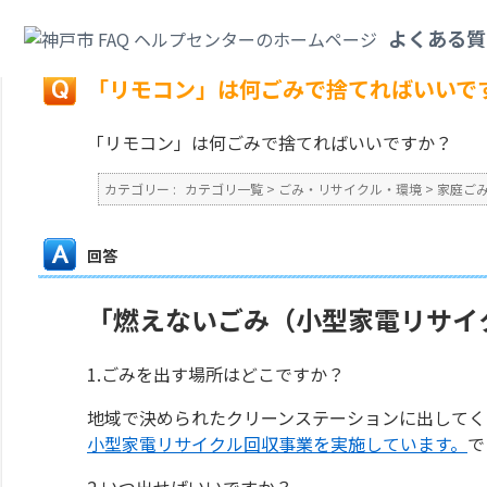
カテゴリ一覧
>
ごみ・リサイクル・環境
>
家庭ごみ
>
「リモコン」は何ごみ
よくある質
戻る
「リモコン」は何ごみで捨てればいいで
「リモコン」は何ごみで捨てればいいですか？
カテゴリー :
カテゴリ一覧
>
ごみ・リサイクル・環境
>
家庭ご
回答
「燃えないごみ（小型家電リサイク
1.ごみを出す場所はどこですか？
地域で決められたクリーンステーションに出してく
小型家電リサイクル回収事業を実施しています。
で
2.いつ出せばいいですか？