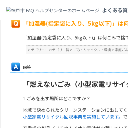
カテゴリ一覧
>
ごみ・リサイクル・環境
>
家庭ごみ
>
「加湿器(指定袋に入り
よくある質
戻る
「加湿器(指定袋に入り、5kg以下)」
「加湿器(指定袋に入り、5kg以下)」は何ごみで
カテゴリー :
カテゴリ一覧
>
ごみ・リサイクル・環境
>
家庭ご
回答
「燃えないごみ（小型家電リサイク
1.ごみを出す場所はどこですか？
地域で決められたクリーンステーションに出してく
小型家電リサイクル回収事業を実施しています。
で
充電式の製品（リチウムイオン電池が内蔵している