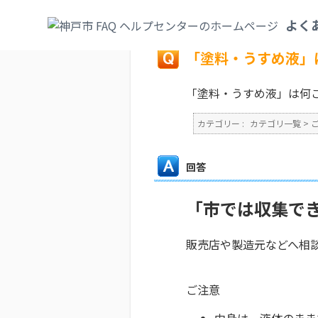
カテゴリ一覧
>
ごみ・リサイクル・環境
>
よく
戻る
「塗料・うすめ液」
「塗料・うすめ液」は何
カテゴリー :
カテゴリ一覧
>
回答
「市では収集で
販売店や製造元などへ相
ご注意
中身は、液体のまま