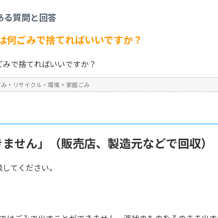
家庭ごみ
>
「塗料・うすめ液」は何ごみで捨てればいいですか？
ある質問と回答
No : 259
は何ごみで捨てればいいですか？
ごみで捨てればいいですか？
ごみ・リサイクル・環境
>
家庭ごみ
きません」（販売店、製造元などで回収）
談してください。
ではごみで出すことができません。液状のものをそのまま出す