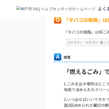
カテゴリ一覧
>
ごみ・リサイクル・環境
>
よく
戻る
「タバコの吸殻」は
「タバコの吸殻」は何ご
カテゴリー :
カテゴリ一覧
>
回答
「燃えるごみ」
1.ごみを出す場所はどこ
地域で決められたクリー
2.いつ出せばいいですか
週2回決められた曜日の朝5: