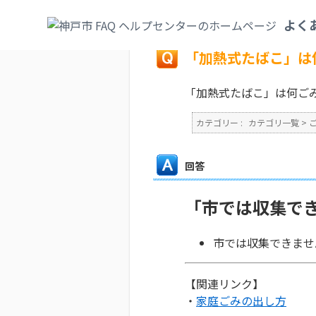
カテゴリ一覧
>
ごみ・リサイクル・環境
>
よく
戻る
「加熱式たばこ」は
「加熱式たばこ」は何ご
カテゴリー :
カテゴリ一覧
>
回答
「市では収集で
市では収集できませ
【関連リンク】
・
家庭ごみの出し方