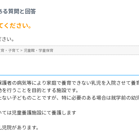
童保育
>
乳児院について教えてください。
ある質問と回答
No : 37
てください。
ださい。
教育・子育て
>
児童館・学童保育
保護者の病気等により家庭で養育できない乳児を入院させて養
助を行うことを目的とする施設です。
たない子どものことですが、特に必要のある場合は就学前の幼
いては児童養護施設にて養護します
乳児院があります。