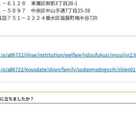
－６１２８ 東灘区御影3丁目28-1
－５８９７ 中央区中山手通7丁目25-38
話７５１－２２２４垂水区塩屋町梅木谷720
.jp/a86732/shise/institution/welfare/jidoufukusi/nyuujiin2.
g.jp/a86732/kosodate/shien/family/sodanmadoguchi/shien01
に立ちましたか？