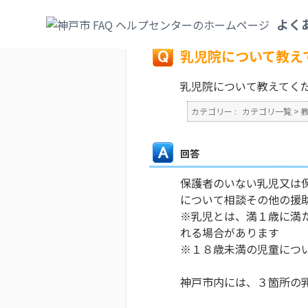
カテゴリ一覧
>
教育・子育て
>
児童館・学
よく
戻る
乳児院について教え
乳児院について教えてく
カテゴリー :
カテゴリ一覧
>
回答
保護者のいない乳児又は
について相談その他の援
※乳児とは、満１歳に満
れる場合があります
※１８歳未満の児童につ
神戸市内には、３箇所の