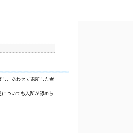
文字サイズ変更
9
公開日時 : 2024/10/31 13:23
印刷
育し、あわせて退所した者
児についても入所が認めら