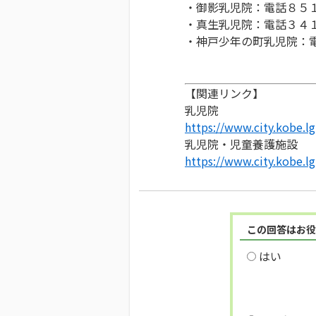
・御影乳児院：電話８５１
・真生乳児院：電話３４１
・神戸少年の町乳児院：電
【関連リンク】
乳児院
https://www.city.kobe.lg
乳児院・児童養護施設
https://www.city.kobe.l
この回答はお役
はい