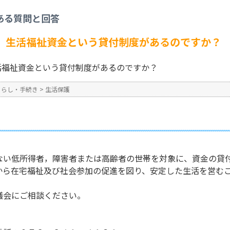
>
生活に困っています。生活福祉資金という貸付制度があるのですか？
ある質問と回答
No : 612
公開日時 : 2024/11/07 09:2
。生活福祉資金という貸付制度があるのですか？
活福祉資金という貸付制度があるのですか？
くらし・手続き
>
生活保護
ない低所得者，障害者または高齢者の世帯を対象に、資金の貸
から在宅福祉及び社会参加の促進を図り、安定した生活を営む
議会にご相談ください。