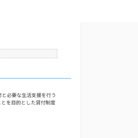
文字サイズ変更
3
更新日時 : 2024/11/14 10:53
印刷
付と必要な生活支援を行う
ことを目的とした貸付制度