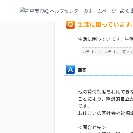
カテゴリ一覧
>
くらし・手続き
>
生活保護
よく
戻る
生活に困っています
生活に困っています。生
カテゴリー :
カテゴリ一覧
>
回答
他の貸付制度を利用でき
ことにより、経済的自立
です。
お住まいの区社会福祉協
＜問合せ先＞