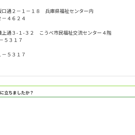
口通２－１－１８ 兵庫県福祉センター内
－４６２４
通３-１-３２ こうべ市民福祉交流センター４階
－５３１７
－５３１７
に立ちましたか？