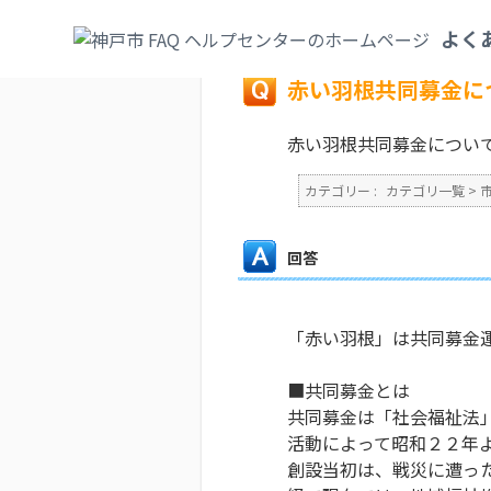
カテゴリ一覧
>
市政情報
>
市民参加・市民
よく
戻る
赤い羽根共同募金に
赤い羽根共同募金につい
カテゴリー :
カテゴリ一覧
>
回答
「赤い羽根」は共同募金
■共同募金とは
共同募金は「社会福祉法
活動によって昭和２２年
創設当初は、戦災に遭っ