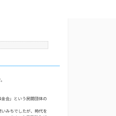
文字サイズ変更
5
更新日時 : 2024/11/07 10:21
印刷
す。
募金会」という民間団体の
使いみちでしたが、時代を