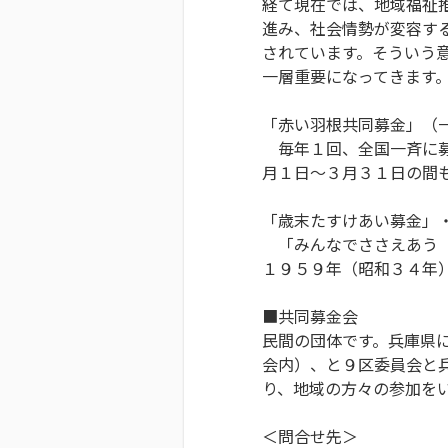
経て現在では、地域福祉
進み、社会情勢が変容す
されています。そういう
一層重要になってきます
「赤い羽根共同募金」（
毎年１回、全国一斉に募
月１日～３月３１日の間
「歳末たすけあい募金」
「みんなでささえあう 
１９５９年（昭和３４年
■共同募金会
民間の団体です。兵庫県
会内）、と９区委員会と
り、地域の方々の参加を
＜問合せ先＞