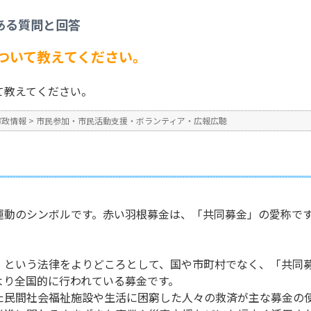
活動支援・ボランティア・広報広聴
>
赤い羽根共同募金について教えてください。
ある質問と回答
No : 657
公開日時 : 2024/10/31 13:2
ついて教えてください。
て教えてください。
市政情報
>
市民参加・市民活動支援・ボランティア・広報広聴
運動のシンボルです。赤い羽根募金は、「共同募金」の愛称で
」という法律をよりどころとして、国や市町村でなく、「共同
より全国的に行われている募金です。
た民間社会福祉施設や生活に困窮した人々の救済が主な募金の