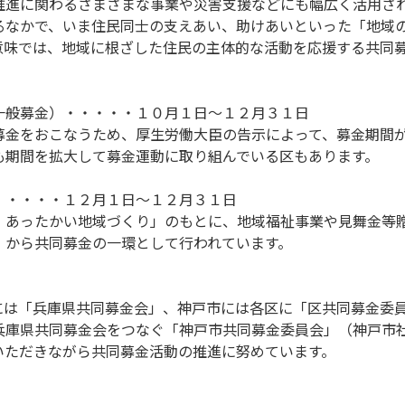
推進に関わるさまざまな事業や災害支援などにも幅広く活用さ
るなかで、いま住民同士の支えあい、助けあいといった「地域
意味では、地域に根ざした住民の主体的な活動を応援する共同
。
一般募金）・・・・・１０月１日～１２月３１日
金をおこなうため、厚生労働大臣の告示によって、募金期間が
も期間を拡大して募金運動に取り組んでいる区もあります。
・・・・・１２月１日～１２月３１日
あったかい地域づくり」のもとに、地域福祉事業や見舞金等
）から共同募金の一環として行われています。
には「兵庫県共同募金会」、神戸市には各区に「区共同募金委
兵庫県共同募金会をつなぐ「神戸市共同募金委員会」（神戸市
いただきながら共同募金活動の推進に努めています。