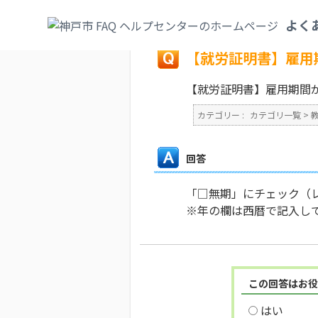
カテゴリ一覧
>
教育・子育て
>
就労証明書
よく
戻る
【就労証明書】雇用
【就労証明書】雇用期間
カテゴリー :
カテゴリ一覧
>
回答
「□無期」にチェック（
※年の欄は西暦で記入し
この回答はお役
はい