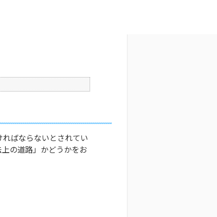
ださい。
文字サイズ変更
6
更新日時 : 2024/11/08 11:29
印刷
ければならないとされてい
法上の道路」かどうかをお