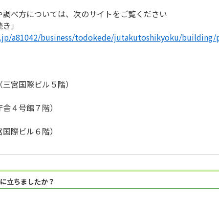
や調べ方については、次のサイトをご覧ください
続き」
g.jp/a81042/business/todokede/jutakutoshikyoku/building/
】
（三宮国際ビル５階）
庁舎４号館７階）
宮国際ビル６階）
に立ちましたか？