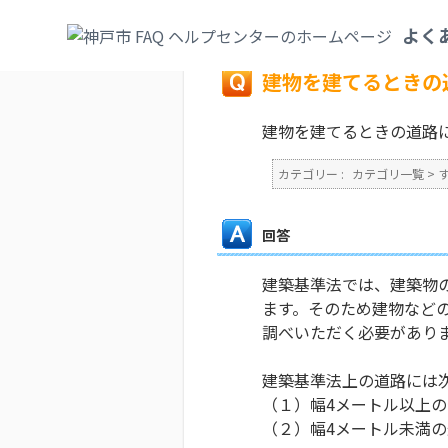
カテゴリ一覧
>
すまい・水道・下水道
>
接
よく
戻る
建物を建てるときの
建物を建てるときの道路
カテゴリー :
カテゴリ一覧
>
回答
建築基準法では、建築物
ます。そのため建物など
調べいただく必要があり
建築基準法上の道路には
（１）幅4メートル以上
（２）幅4メートル未満