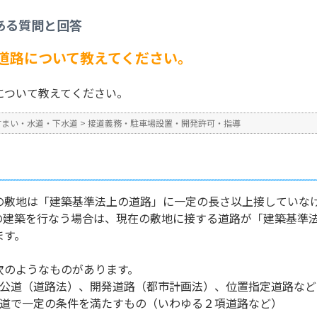
道義務・駐車場設置・開発許可・指導
>
建物を建てるときの道路について教えてく
ある質問と回答
No : 913
公開日時 : 2024/10/31 13:2
道路について教えてください。
について教えてください。
すまい・水道・下水道
>
接道義務・駐車場設置・開発許可・指導
の敷地は「建築基準法上の道路」に一定の長さ以上接していな
の建築を行なう場合は、現在の敷地に接する道路が「建築基準
ます。
次のようなものがあります。
の公道（道路法）、開発道路（都市計画法）、位置指定道路など
の道で一定の条件を満たすもの（いわゆる２項道路など）