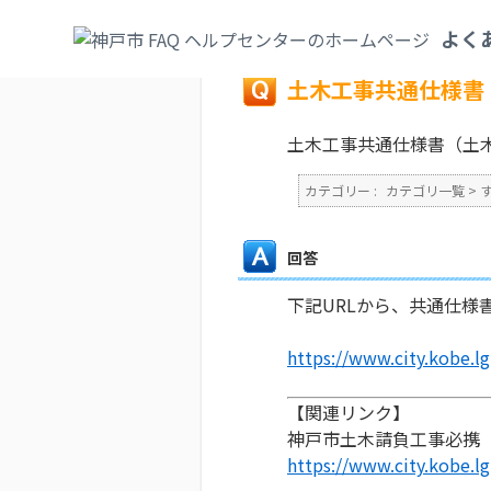
カテゴリ一覧
>
すまい・水道・下水道
>
そ
よく
戻る
土木工事共通仕様書
土木工事共通仕様書（土
カテゴリー :
カテゴリ一覧
>
回答
下記URLから、共通仕様
https://www.city.kobe.l
【関連リンク】
神戸市土木請負工事必携
https://www.city.kobe.l