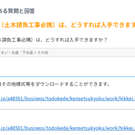
の他
>
土木工事共通仕様書（土木請負工事必携）は、どうすれば入手できますか？
ある質問と回答
No : 922
公開日時 : 2024/10/31 13:2
（土木請負工事必携）は、どうすれば入手できま
木請負工事必携）は、どうすれば入手できますか？
すまい・水道・下水道
>
その他
書その他様式等をダウンロードすることができます。
g.jp/a48501/business/todokede/kensetsukyoku/work/hikkei
g.jp/a48501/business/todokede/kensetsukyoku/work/hikkei