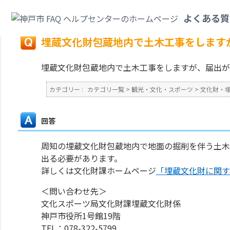
カテゴリ一覧
>
観光・文化・スポーツ
>
文化財・埋蔵文化財
>
埋蔵文化財包
よくある質
戻る
埋蔵文化財包蔵地内で土木工事をします
埋蔵文化財包蔵地内で土木工事をしますが、届出が
カテゴリー :
カテゴリ一覧
>
観光・文化・スポーツ
>
文化財・
回答
周知の埋蔵文化財包蔵地内で地面の掘削を伴う土木
出る必要があります。
詳しくは文化財課ホームページ
「埋蔵文化財に関す
＜問い合わせ先＞
文化スポーツ局文化財課埋蔵文化財係
神戸市役所1号館19階
TEL：078-322-5799