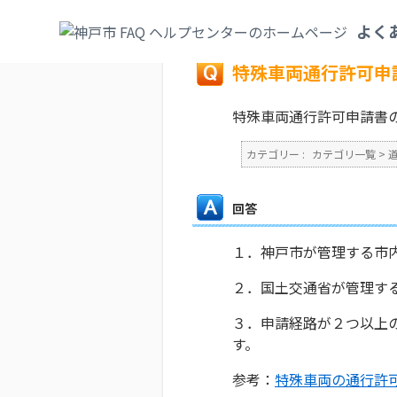
カテゴリ一覧
>
道路・公園
>
特殊車両通行
よく
戻る
特殊車両通行許可申
特殊車両通行許可申請書
カテゴリー :
カテゴリ一覧
>
回答
１．神戸市が管理する市
２．国土交通省が管理す
３．申請経路が２つ以上
す。
参考：
特殊車両の通行許