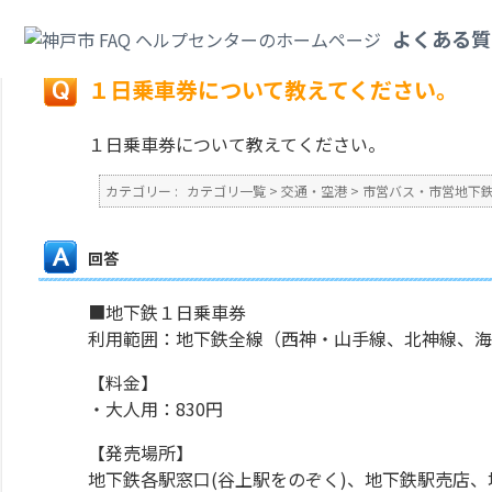
カテゴリ一覧
>
交通・空港
>
市営バス・市営地下鉄
>
１日乗車券について教
よくある質
戻る
１日乗車券について教えてください。
１日乗車券について教えてください。
カテゴリー :
カテゴリ一覧
>
交通・空港
>
市営バス・市営地下
回答
■地下鉄１日乗車券
利用範囲：地下鉄全線（西神・山手線、北神線、海
【料金】
・大人用：830円
【発売場所】
地下鉄各駅窓口(谷上駅をのぞく)、地下鉄駅売店