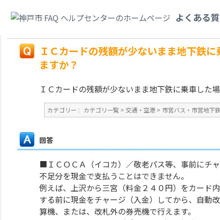
カテゴリ一覧
>
交通・空港
>
市営バス・市営地下鉄
>
ＩＣカードの残額が少
よくある質
て降車できますか？
戻る
ＩＣカードの残額が少ないまま地下鉄に
ますか？
ＩＣカードの残額が少ないまま地下鉄に乗車した場
カテゴリー :
カテゴリ一覧
>
交通・空港
>
市営バス・市営地下
回答
■ＩＣＯＣＡ（イコカ）／敬老パス等、事前にチャ
不足分を現金で支払うことはできません。
例えば、上沢から三宮（料金２４０円）をカード内
する前に現金をチャージ（入金）してから、自動改
算機、または、改札外の券売機で行えます。