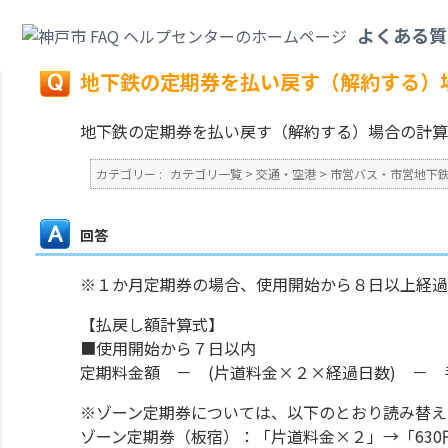
カテゴリ一覧
>
交通・空港
>
市営バス・市営地下鉄
>
地下鉄の定期券を払い
よくある質
戻る
地下鉄の定期券を払い戻す（解約する）
地下鉄の定期券を払い戻す（解約する）場合の計算
カテゴリー :
カテゴリ一覧
>
交通・空港
>
市営バス・市営地下
回答
※１か月定期券の場合、使用開始から８日以上経過
【払戻し額計算式】
■使用開始から７日以内
定期料金額 － (片道料金×２×経過日数) － 
※ゾーン定期券については、以下のとおり読み替え
ゾーン定期券（板宿）：「片道料金×２」→「630