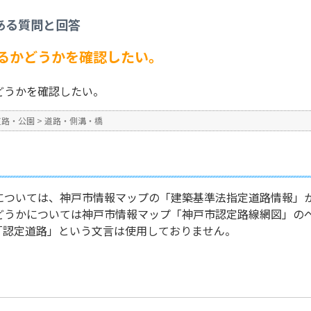
橋
>
道路が認定道路であるかどうかを確認したい。
ある質問と回答
No : 1058
公開日時 : 2024/10/31 13:2
るかどうかを確認したい。
どうかを確認したい。
道路・公園
>
道路・側溝・橋
については、神戸市情報マップの「建築基準法指定道路情報」
どうかについては神戸市情報マップ「神戸市認定路線網図」の
「認定道路」という文言は使用しておりません。