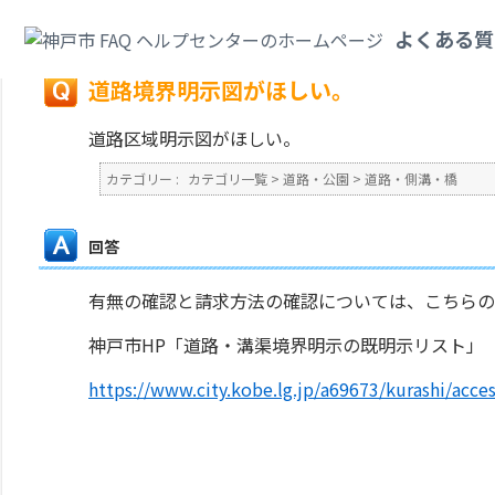
カテゴリ一覧
>
道路・公園
>
道路・側溝・橋
>
道路境界明示図がほしい。
よくある質
戻る
道路境界明示図がほしい。
道路区域明示図がほしい。
カテゴリー :
カテゴリ一覧
>
道路・公園
>
道路・側溝・橋
回答
有無の確認と請求方法の確認については、こちらの
神戸市HP「道路・溝渠境界明示の既明示リスト」
https://www.city.kobe.lg.jp/a69673/kurashi/acces