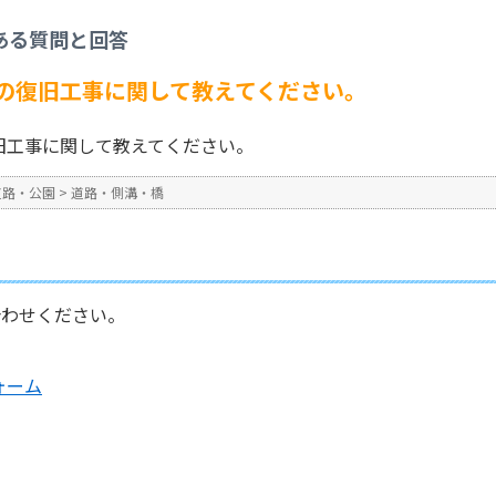
橋
>
一部現状変更、道路の復旧工事に関して教えてください。
ある質問と回答
No : 1066
公開日時 : 2024/10/31 13:2
の復旧工事に関して教えてください。
旧工事に関して教えてください。
道路・公園
>
道路・側溝・橋
合わせください。
ォーム