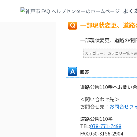
カテゴリ一覧
>
道路・公園
>
道路・側溝・
よく
戻る
一部現状変更、道路
一部現状変更、道路の復
カテゴリー :
カテゴリ一覧
>
回答
道路公園110番へお問い
＜問い合わせ先＞
お問合せ先：
お問合せフ
道路公園110番
TEL:
078-771-7498
FAX:050-3156-2904