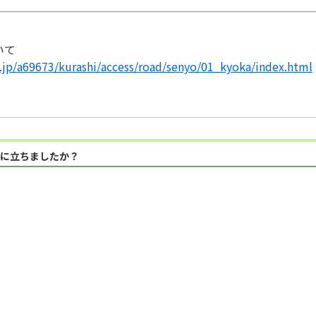
いて
g.jp/a69673/kurashi/access/road/senyo/01_kyoka/index.html
に立ちましたか？