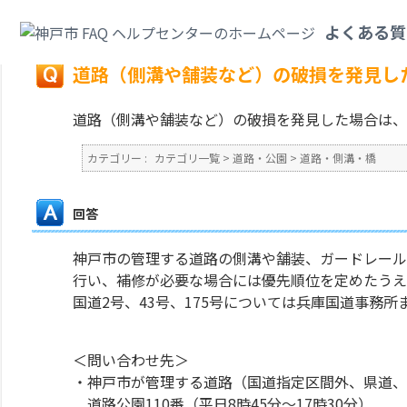
カテゴリ一覧
>
道路・公園
>
道路・側溝・橋
>
道路（側溝や舗装など）の破
よくある質
戻る
道路（側溝や舗装など）の破損を発見し
道路（側溝や舗装など）の破損を発見した場合は、
カテゴリー :
カテゴリ一覧
>
道路・公園
>
道路・側溝・橋
回答
神戸市の管理する道路の側溝や舗装、ガードレール
行い、補修が必要な場合には優先順位を定めたうえ
国道2号、43号、175号については兵庫国道事務
＜問い合わせ先＞
・神戸市が管理する道路（国道指定区間外、県道、
道路公園110番（平日8時45分～17時30分）