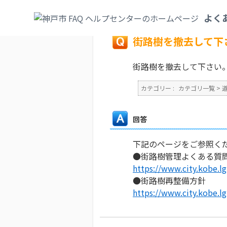
カテゴリ一覧
>
道路・公園
>
街路樹・街路
よく
戻る
街路樹を撤去して下
街路樹を撤去して下さい
カテゴリー :
カテゴリ一覧
>
回答
下記のページをご参照く
●街路樹管理よくある質
https://www.city.kobe.l
●街路樹再整備方針
https://www.city.kobe.lg