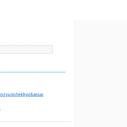
文字サイズ変更
7
更新日時 : 2025/09/16 18:15
印刷
irozyunotekkyobassai
l