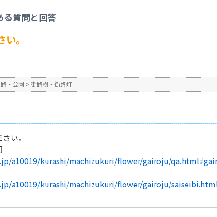
灯
>
街路樹を撤去して下さい。
ある質問と回答
No : 1090
公開日時 : 2024/10/31 13:2
さい。
。
道路・公園
>
街路樹・街路灯
ださい。
問
g.jp/a10019/kurashi/machizukuri/flower/gairoju/qa.html#ga
.jp/a10019/kurashi/machizukuri/flower/gairoju/saiseibi.htm