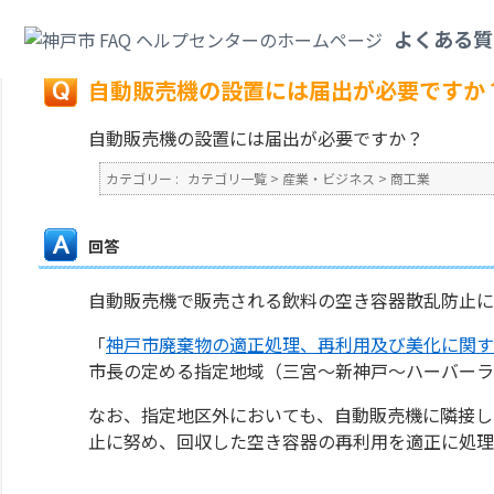
カテゴリ一覧
>
産業・ビジネス
>
商工業
>
自動販売機の設置には届出が必要
よくある質
戻る
自動販売機の設置には届出が必要ですか
自動販売機の設置には届出が必要ですか？
カテゴリー :
カテゴリ一覧
>
産業・ビジネス
>
商工業
回答
自動販売機で販売される飲料の空き容器散乱防止に
「
神戸市廃棄物の適正処理、再利用及び美化に関す
市長の定める指定地域（三宮～新神戸～ハーバーラ
なお、指定地区外においても、自動販売機に隣接し
止に努め、回収した空き容器の再利用を適正に処理