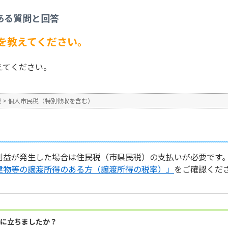
を含む）
>
不動産売却時の税率を教えてください。
ある質問と回答
No : 1232
を教えてください。
えてください。
税
>
個人市民税（特別徴収を含む）
利益が発生した場合は住民税（市県民税）の支払いが必要です
建物等の譲渡所得のある方（譲渡所得の税率）」
をご確認くだ
に立ちましたか？