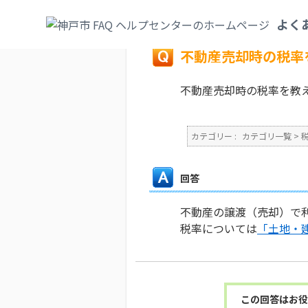
カテゴリ一覧
>
税
>
個人市民税（特別徴収
よく
戻る
不動産売却時の税率
不動産売却時の税率を教
カテゴリー :
カテゴリ一覧
>
回答
不動産の譲渡（売却）で
税率については
「土地・
この回答はお役