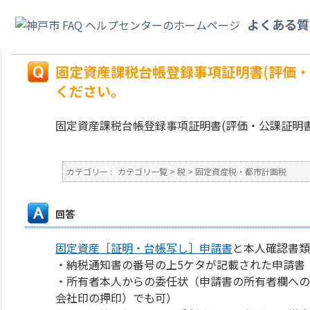
カテゴリ一覧
>
税
>
固定資産税・都市計画税
>
固定資産課税台帳登録事項証
よくある質
てください。
戻る
固定資産課税台帳登録事項証明書(評価
ください。
固定資産課税台帳登録事項証明書(評価・公課証明
カテゴリー :
カテゴリ一覧
>
税
>
固定資産税・都市計画税
回答
固定資産［証明・台帳写し］申請書
と本人確認書類
・納税通知書の番号の上5ケタが記載された申請書
・所有者本人からの委任状（申請書の所有者欄への
会社印の押印）でも可）