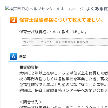
カテゴリ一覧
>
市政情報
>
職員採用
>
保育士試験資格について教えてほしい
よくある質
戻る
保育士試験資格について教えてほしい。
保育士試験資格について教えてほしい。
カテゴリー :
カテゴリ一覧
>
市政情報
>
職員採用
回答
■受験資格
大学に２年以上在学し、６２単位以上を修得した者
校の専門課程もしくは各種学校を卒業した者、高校
童福祉施設で５年以上児童の保護に従事した者等。
詳細は、保育士試験事務センター等へお問い合わせ
＜問合せ先＞
保育士試験事務センター 電話：０１２０－４１９４－