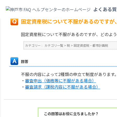
カテゴリ一覧
>
税
>
固定資産税・都市計画税
>
固定資産税について不服があ
よくある質
戻る
固定資産税について不服があるのですが
固定資産税について不服があるのですが、どのよう
カテゴリー :
カテゴリ一覧
>
税
>
固定資産税・都市計画税
回答
不服の内容によって2種類の申立て制度があります
・
審査申出（価格等に不服がある場合）
・
審査請求（課税内容に不服がある場合）
この回答はお役に立ちましたか？