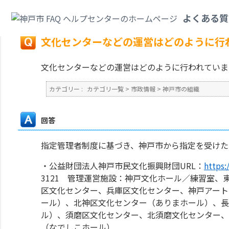
カテゴリ一覧
>
市政情報
>
神戸市の組織
>
文化センターなどの運営はどのよ
よくある質
戻る
文化センターなどの運営はどのように行
文化センターなどの運営はどのように行われていま
カテゴリー :
カテゴリ一覧
>
市政情報
>
神戸市の組織
回答
指定管理者制度に基づき、神戸市から指定を受けた
・公益財団法人神戸市民文化振興財団URL：
https
3121 管理運営施設：神戸文化ホール／練習室
区文化センター、兵庫区文化センター、神戸アート
ール）、北神区文化センター（ありまホール）、長
ル）、須磨区文化センター、北須磨文化センター
（なでしこホール）