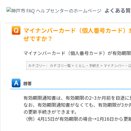
カテゴリ一覧
>
くらし・手続き
>
マイナンバー・公的個人認証
>
マイナンバ
よくある質
知書が届きました、なぜですか？
戻る
マイナンバーカード（個人番号カード）
ぜですか？
マイナンバーカード（個人番号カード）が有効期限
カテゴリー :
カテゴリ一覧
>
くらし・手続き
>
マイナンバー・
回答
有効期限通知書は、有効期限の2~3か月前を目途に
なお、有効期限通知書がなくても、有効期限が3か
の更新手続きができます。
（例）4月15日が有効期限の場合→1月16日から更