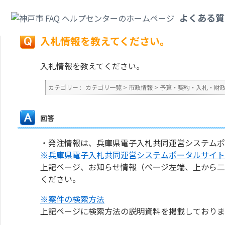
カテゴリ一覧
>
市政情報
>
予算・契約・入札・財政・会計
>
入札情報を教え
よくある質
戻る
入札情報を教えてください。
入札情報を教えてください。
カテゴリー :
カテゴリ一覧
>
市政情報
>
予算・契約・入札・財
回答
・発注情報は、兵庫県電子入札共同運営システムポ
※兵庫県電子入札共同運営システムポータルサイト
上記ページ、お知らせ情報（ページ左端、上から二
ください。
※案件の検索方法
上記ページに検索方法の説明資料を掲載しておりま