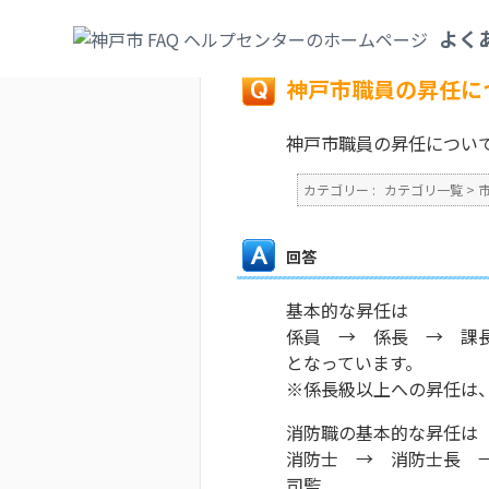
カテゴリ一覧
>
市政情報
>
職員採用
>
神戸
よく
戻る
神戸市職員の昇任に
神戸市職員の昇任につい
カテゴリー :
カテゴリ一覧
>
回答
基本的な昇任は
係員 → 係長 → 課
となっています。
※係長級以上への昇任は
消防職の基本的な昇任は
消防士 → 消防士長 
司監