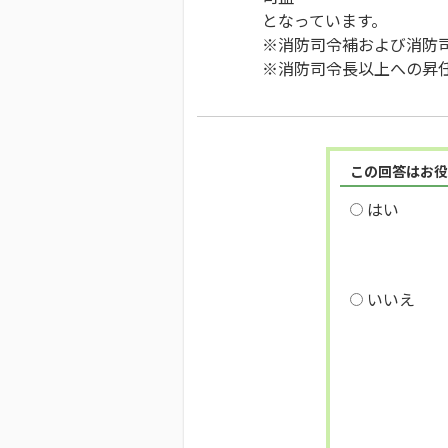
となっています。
※消防司令補および消防
※消防司令長以上への昇
この回答はお役
はい
いいえ