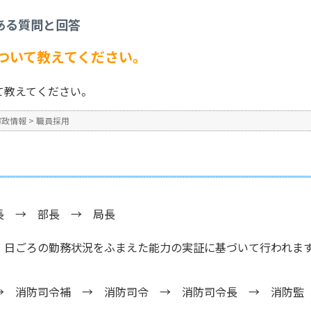
市職員の昇任について教えてください。
ある質問と回答
No : 1308
公開日時 : 2024/10/31 13:2
ついて教えてください。
て教えてください。
市政情報
>
職員採用
長 → 部長 → 局長
、日ごろの勤務状況をふまえた能力の実証に基づいて行われま
→ 消防司令補 → 消防司令 → 消防司令長 → 消防監