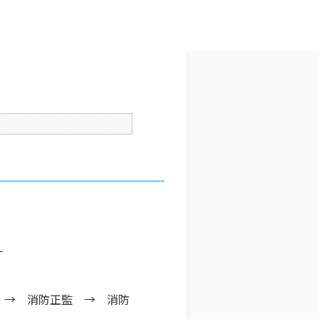
文字サイズ変更
8
更新日時 : 2026/03/25 10:42
印刷
す
 → 消防正監 → 消防