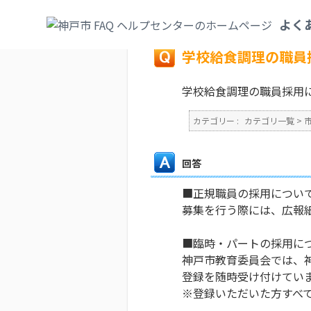
カテゴリ一覧
>
市政情報
>
職員採用
>
学校
よく
戻る
学校給食調理の職員
学校給食調理の職員採用
カテゴリー :
カテゴリ一覧
>
回答
■正規職員の採用につい
募集を行う際には、広報
■臨時・パートの採用に
神戸市教育委員会では、
登録を随時受け付けてい
※登録いただいた方すべ