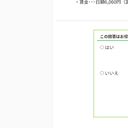
・賃金･･･日額6,060円
この回答はお役
はい
いいえ