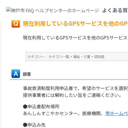
カテゴリ一覧
>
福祉・介護
>
認知症
>
現在利用しているGPSサービスを他の
よくある質
戻る
現在利用しているGPSサービスを他のG
現在利用しているGPSサービスを他のGPSサービ
カテゴリー :
カテゴリ一覧
>
福祉・介護
>
認知症
回答
事故救済制度利用申込書で、希望のサービスを選択
提供事業者には解約したい旨をご連絡ください。
●申込書配布場所
あんしんすこやかセンター、医療機関、
市ホームペ
●申込み先