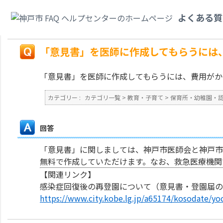
カテゴリ一覧
>
教育・子育て
>
保育所・幼稚園・認定こども園・地域型保育
よくある質
か。
戻る
「意見書」を医師に作成してもらうには
「意見書」を医師に作成してもらうには、費用がか
カテゴリー :
カテゴリ一覧
>
教育・子育て
>
保育所・幼稚園・
回答
「意見書」に関しましては、神戸市医師会と神戸市
無料で作成していただけます。なお、救急医療機関
【関連リンク】
感染症回復後の再登園について（意見書・登園届の
https://www.city.kobe.lg.jp/a65174/kosodate/yoc