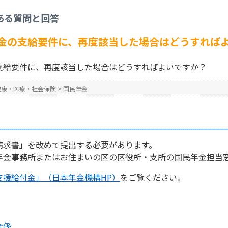
民年金
>
年金生活者支援給付金の支給要件に、再度該当した場合はどうすればよい
ある質問と回答
No : 1428
公開日時 : 2024/10/31 13:2
金の支給要件に、再度該当した場合はどうすれば
支給要件に、再度該当した場合はどうすればよいですか？
健康・医療・社会保険
>
国民年金
請求書」を改めて提出する必要があります。
年金事務所またはお住まいの区の区役所・支所の国民年金担当
支援給付金」（日本年金機構HP）
をご覧ください。
金係