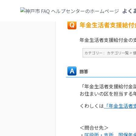
カテゴリ一覧
>
健康・医療・社会保険
>
国
よく
戻る
年金生活者支援給付
年金生活者支援給付金の
カテゴリー :
カテゴリ一覧
>
回答
「年金生活者支援給付金
お住まいの区を担当する
くわしくは
「年金生活者
＜問合せ先＞
・
区役所・支所 国保年