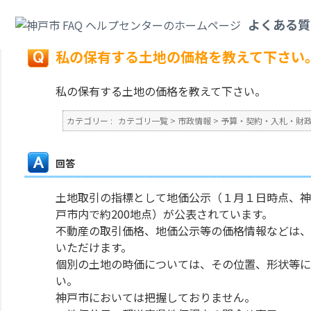
カテゴリ一覧
>
市政情報
>
予算・契約・入札・財政・会計
>
私の保有する土
よくある質
戻る
私の保有する土地の価格を教えて下さい
私の保有する土地の価格を教えて下さい。
カテゴリー :
カテゴリ一覧
>
市政情報
>
予算・契約・入札・財
回答
土地取引の指標として地価公示（１月１日時点、神
戸市内で約200地点）が公表されています。
不動産の取引価格、地価公示等の価格情報などは、
いただけます。
個別の土地の時価については、その位置、形状等に
い。
神戸市においては把握しておりません。