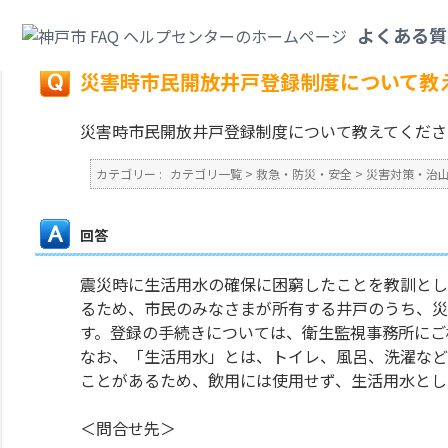
カテゴリ一覧
>
救急・防災・安全
>
災害対策・治山・砂防
>
災害時市民開放
よくある質
戻る
災害時市民開放井戸登録制度について教
災害時市民開放井戸登録制度について教えてくださ
カテゴリー :
カテゴリ一覧
>
救急・防災・安全
>
災害対策・治
回答
震災時に生活用水の確保に困窮したことを教訓とし
るため、市民のみなさまが所有する井戸のうち、災
す。登録の手続きについては、衛生監視事務所にご
なお、「生活用水」とは、トイレ、風呂、洗濯など
ことがあるため、飲用には使用せず、生活用水とし
＜問合せ先＞