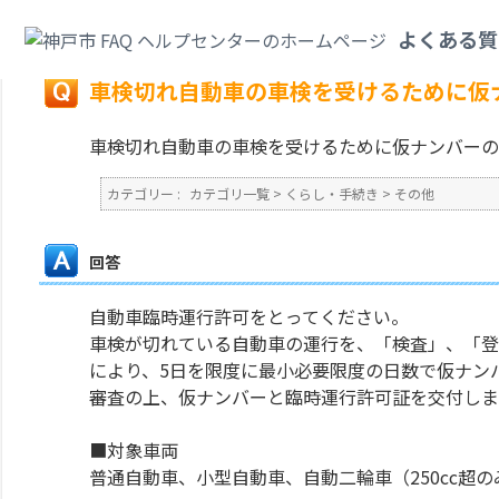
カテゴリ一覧
>
くらし・手続き
>
その他
>
車検切れ自動車の車検を受けるた
よくある質
戻る
車検切れ自動車の車検を受けるために仮
車検切れ自動車の車検を受けるために仮ナンバーの
カテゴリー :
カテゴリ一覧
>
くらし・手続き
>
その他
回答
自動車臨時運行許可をとってください。
車検が切れている自動車の運行を、「検査」、「登
により、5日を限度に最小必要限度の日数で仮ナン
審査の上、仮ナンバーと臨時運行許可証を交付しま
■対象車両
普通自動車、小型自動車、自動二輪車（250cc超