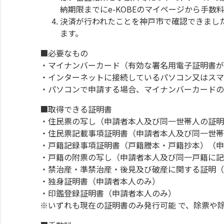
納期限までにe-KOBEのマイページから手
決済が行われたことを神戸市で確認できまし
ます。
■必要なもの
・マイナンバーカード（有効な署名用電子証明書
・インターネットに接続しているパソコン又はスマ
・パソコンで申請する場合、マイナンバーカードの
■取得できる証明書
・住民票の写し（申請者本人及び同一世帯人の証
・住民票記載事項証明書（申請者本人及び同一世
・戸籍記録事項証明書（戸籍謄本・戸籍抄本）（
・戸籍の附票の写し（申請者本人及び同一戸籍に
・禁治産・準禁治産・後見及び破産に関する証明
・独身証明書（申請者本人のみ）
・印鑑登録証明書（申請者本人のみ）
※いずれも現在の証明書のみ発行可能 で、除票や