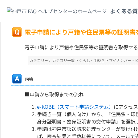
カテゴリ一覧
>
くらし・手続き
>
マイナンバー・公的個人認証
>
電子申請に
よくある質
い。
戻る
電子申請により戸籍や住民票等の証明書
電子申請により戸籍や住民票等の証明書を取得する
カテゴリー :
カテゴリ一覧
>
くらし・手続き
>
マイナンバー・
回答
■申請から取得までの流れ
e-KOBE（スマート申請システム）
にアクセ
手続き一覧（個人向け）から、「住民票・印
身分証明書・独身証明書の交付申請」を選択
申請は神戸市郵送請求処理センターが受け付
ば、審査結果と手数料等について、メールで