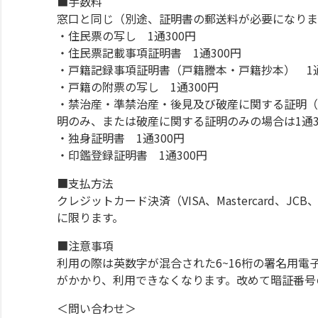
■手数料
窓口と同じ（別途、証明書の郵送料が必要になり
・住民票の写し 1通300円
・住民票記載事項証明書 1通300円
・戸籍記録事項証明書（戸籍謄本・戸籍抄本） 1通
・戸籍の附票の写し 1通300円
・禁治産・準禁治産・後見及び破産に関する証明（
明のみ、または破産に関する証明のみの場合は1通3
・独身証明書 1通300円
・印鑑登録証明書 1通300円
■支払方法
クレジットカード決済（VISA、Mastercard、JCB、
に限ります。
■注意事項
利用の際は英数字が混合された6~16桁の署名用
がかかり、利用できなくなります。改めて暗証番号
＜問い合わせ＞