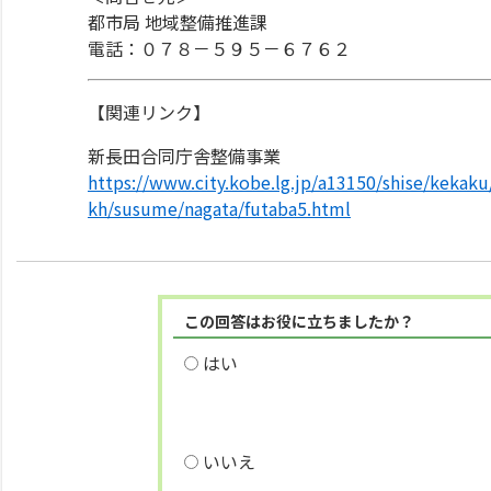
都市局 地域整備推進課
電話：０７８－５９５－６７６２
【関連リンク】
新長田合同庁舎整備事業
https://www.city.kobe.lg.jp/a13150/shise/kekak
kh/susume/nagata/futaba5.html
この回答はお役に立ちましたか？
はい
いいえ