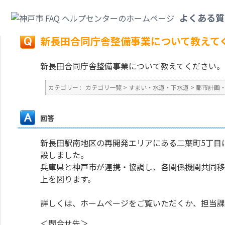
カテゴリ一覧
>
すまい・水道・下水道
>
都市計画・まちづくり
>
新長田合同
よくある質
戻る
新長田合同庁舎整備事業について教えて
新長田合同庁舎整備事業について教えてください。
カテゴリー :
カテゴリ一覧
>
すまい・水道・下水道
>
都市計画
回答
新長田駅南地区の再開発エリアにある二葉町5丁目
設しました。
兵庫県と神戸市が連携・協調し、各関係機関共同移
上を図ります。
詳しくは、ホームページをご覧いただくか、担当課
＜問合せ先＞