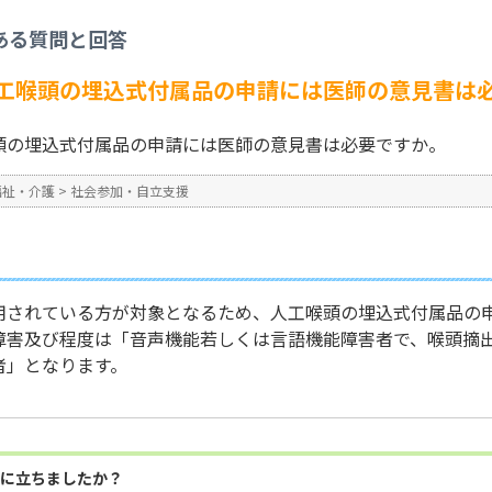
立支援
>
【日常生活用具】人工喉頭の埋込式付属品の申請には医師の意見書は必要
ある質問と回答
No : 15797
公開日時 : 2026/04/01 12:0
工喉頭の埋込式付属品の申請には医師の意見書は
頭の埋込式付属品の申請には医師の意見書は必要ですか。
福祉・介護
>
社会参加・自立支援
用されている方が対象となるため、人工喉頭の埋込式付属品の
障害及び程度は「音声機能若しくは言語機能障害者で、喉頭摘
者」となります。
に立ちましたか？