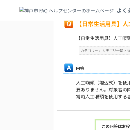
カテゴリ一覧
>
福祉・介護
>
社会参加・自
よく
戻る
【日常生活用具】人
【日常生活用具】人工喉
カテゴリー :
カテゴリ一覧
>
回答
人工喉頭（埋込式）を使
要ありません。対象者の
常時人工喉頭を使用する
この回答はお役