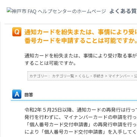
カテゴリ一覧
>
くらし・手続き
>
マイナンバー・公的個人認証
>
通知カード
よくある質
再発行を行わずに個人番号カードを申請することは可能ですか。
戻る
通知カードを紛失または、事情により受
番号カードを申請することは可能ですか
通知カードを紛失または、事情により受け取る事が
することは可能ですか。
カテゴリー :
カテゴリ一覧
>
くらし・手続き
>
マイナンバー・
回答
令和2年５月25日以降、通知カードの再発行は行
発行を行わずに、マイナンバーカードの申請を行っ
「個人番号カード交付申請書」の再発行申請を行っ
により「個人番号カード交付申請書」を入手してく