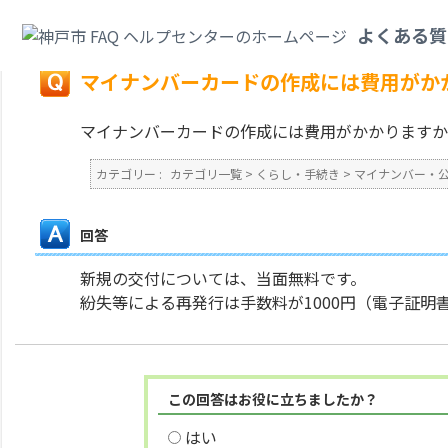
カテゴリ一覧
>
くらし・手続き
>
マイナンバー・公的個人認証
>
マイナンバ
よくある質
戻る
マイナンバーカードの作成には費用がか
マイナンバーカードの作成には費用がかかりますか
カテゴリー :
カテゴリ一覧
>
くらし・手続き
>
マイナンバー・
回答
新規の交付については、当面無料です。
紛失等による再発行は手数料が1000円（電子証明
この回答はお役に立ちましたか？
はい