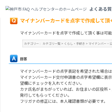
カテゴリ一覧
>
くらし・手続き
>
マイナンバー・公的個人認証
>
マイナンバ
よくある質
戻る
マイナンバーカードを点字で作成して頂
マイナンバーカードを点字で作成して頂く事は可能
カテゴリー :
カテゴリ一覧
>
くらし・手続き
>
マイナンバー・
回答
マイナンバーカードの点字表記を希望された場合は
マイナンバーカード交付申請書の点字希望欄に表示
望欄にチェックを入れてください。
カナ氏名がまちがっていれば、お住まいの区役所・
発行してもらってください。
フリガナの修正には、本人確認書類が必要です。