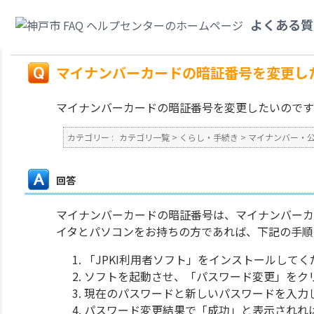
カテゴリ一覧
>
くらし・手続き
>
マイナンバー・公的個人認証
>
マイナンバ
よくある質
ください。
戻る
マイナンバーカードの暗証番号を変更し
マイナンバーカードの暗証番号を変更したいのです
カテゴリー :
カテゴリ一覧
>
くらし・手続き
>
マイナンバー・
回答
マイナンバーカードの暗証番号は、マイナンバーカ
イタとパソコンをお持ちの方であれば、下記の手順
「JPKI利用者ソフト」をインストールして
ソフトを起動させ、「パスワード変更」をク
現在のパスワードと新しいパスワードを入力
パスワード変更結果で「成功」と表示されれ