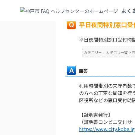
カテゴリ一覧
>
市政情報
>
神戸市の組織
>
よく
戻る
平日夜間特別窓口受
平日夜間特別窓口受付時
カテゴリー :
カテゴリ一覧
>
回答
利用時間帯別の来庁者数で
の方への丁寧な周知を行
区役所などの窓口受付時
【証明書発行】
（証明書コンビニ交付サ
https://www.city.kobe.l