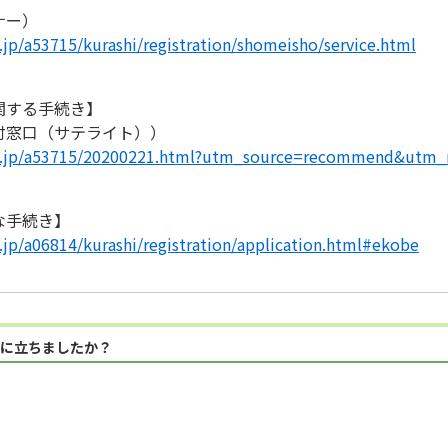
ナー）
.jp/a53715/kurashi/registration/shomeisho/service.html
関する手続き】
付窓口（サテライト））
.lg.jp/a53715/20200221.html?utm_source=recommend&ut
な手続き】
g.jp/a06814/kurashi/registration/application.html#ekobe
に立ちましたか？