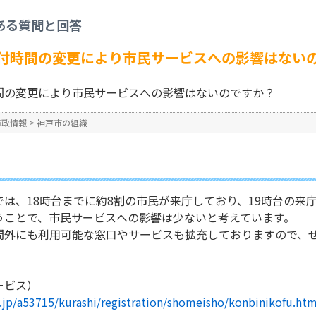
平日夜間特別窓口受付時間の変更により市民サービスへの影響はないのですか？
ある質問と回答
No : 16156
公開日時 : 2026/05/19 12:2
付時間の変更により市民サービスへの影響はない
間の変更により市民サービスへの影響はないのですか？
市政情報
>
神戸市の組織
は、18時台までに約8割の市民が来庁しており、19時台の来
うことで、市民サービスへの影響は少ないと考えています。
間外にも利用可能な窓口やサービスも拡充しておりますので、
ービス）
g.jp/a53715/kurashi/registration/shomeisho/konbinikofu.htm