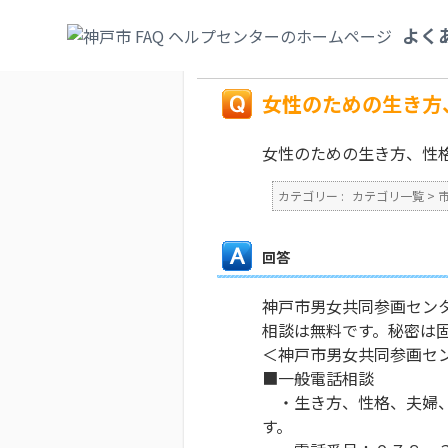
カテゴリ一覧
>
市政情報
>
人権・男女共同
よく
相談したい。
戻る
女性のための生き方
女性のための生き方、性
カテゴリー :
カテゴリ一覧
>
回答
神戸市男女共同参画セン
相談は無料です。秘密は
＜神戸市男女共同参画セ
■一般電話相談
・生き方、性格、夫婦、
す。