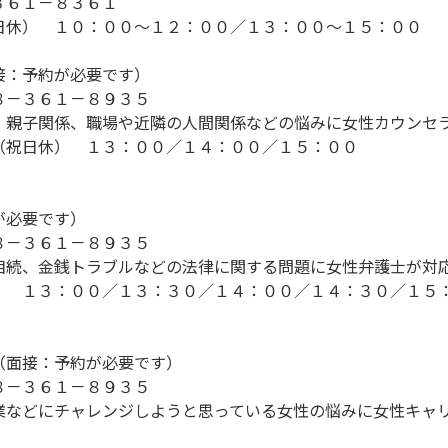
６１－８３６１
休） １０：００～１２：００／１３：００～１５：００
接：予約が必要です）
－３６１－８９３５
親子関係、職場や近隣の人間関係などの悩みに女性カウンセ
（祝日休） １３：００／１４：００／１５：００
が必要です）
８－３６１－８９３５
続、金銭トラブルなどの法律に関する問題に女性弁護士が対
 １３：００／１３：３０／１４：００／１４：３０／１５
（面接：予約が必要です）
－３６１－８９３５
などにチャレンジしようと思っている女性の悩みに女性キャ