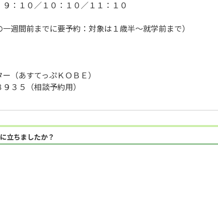
９：１０／１０：１０／１１：１０
一週間前までに要予約：対象は１歳半～就学前まで）
ター（あすてっぷＫＯＢＥ）
８９３５（相談予約用）
に立ちましたか？