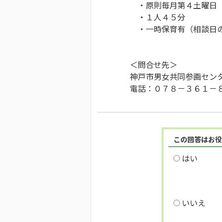
・原則毎月第４土曜日 
・１人４５分
・一時保育有（相談日の
＜問合せ先＞
神戸市男女共同参画セン
電話：０７８－３６１－
この回答はお役
はい
いいえ