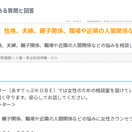
参画・ＤＶ
>
女性のための生き方、性格、夫婦、親子関係、職場や近隣の人間関係
ある質問と回答
No : 1616
公開日時 : 2024/10/31 13:2
、性格、夫婦、親子関係、職場や近隣の人間関係
格、夫婦、親子関係、職場や近隣の人間関係などの悩みを相談
市政情報
>
人権・男女共同参画・ＤＶ
ター（あすてっぷＫＯＢＥ）では女性のための相談室を設けて
固く守ります。安心してお話してください。
ンター＞
親子関係、職場や近隣の人間関係などの悩みに女性カウンセ